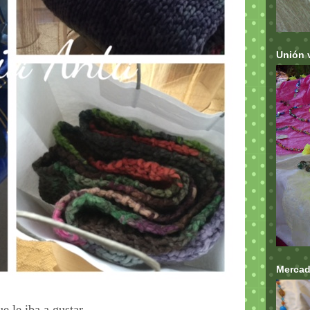
Unión 
Mercad
e le iba a gustar.