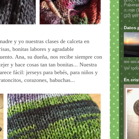
Pulsera
rojo
(
(1)
ve
(10)
Datos 
dre y yo nuestras clases de calceta en
risas, bonitas labores y agradable
uento. Ana, su dueña, nos recibe siempre con
me enca
jer y hace cosas tan tan bonitas... Nuestra
Ver todo 
rece fácil: jerseys para bebés, para niños y
ratoncitos, corazones, babuchas...
En cris