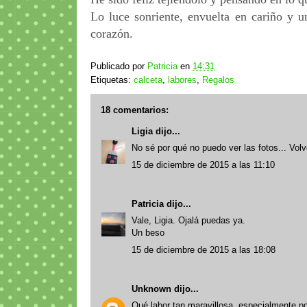
Lo luce sonriente, envuelta en cariño y u
corazón.
Publicado por
Patricia
en
14:31
Etiquetas:
calceta
,
labores
,
Regalos
18 comentarios:
Ligia
dijo...
No sé por qué no puedo ver las fotos... Vol
15 de diciembre de 2015 a las 11:10
Patricia
dijo...
Vale, Ligia. Ojalá puedas ya.
Un beso
15 de diciembre de 2015 a las 18:08
Unknown
dijo...
Qué labor tan maravillosa, especialmente po