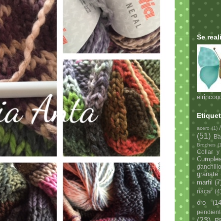
Se rea
elrinco
Etique
acero
(1)
(51)
Ba
Broches
(
Collar y
Cumple
ganchill
granate
marfil
(7
nácar
(4
oro
(14
pendient
(23)
P