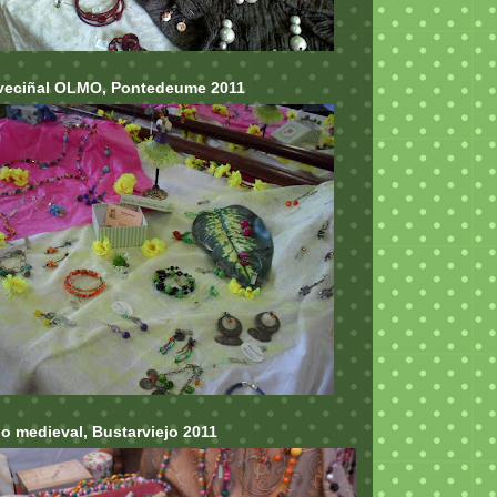
veciñal OLMO, Pontedeume 2011
o medieval, Bustarviejo 2011