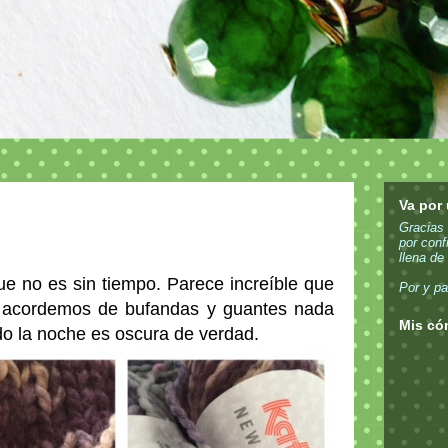
Va por
Gracias
por conf
llena de
e no es sin tiempo. Parece increíble que
Por y pa
 acordemos de bufandas y guantes nada
Mis có
do la noche es oscura de verdad.