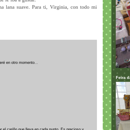
na lana suave. Para ti, Virginia, con todo mi
veré en otro momento...
Feira 
r el cariño que lleva en cada punto. Es precioso y