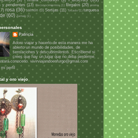
s y pendientes
(13)
Regalos
(20)
Reconocimientos
(1)
resina
rosa
(36)
17)
Sortijas
(11)
turquesa
salmón
(3)
Tocado
(1)
rde
(60)
Zamak
(1)
personales
Patricia
Adoro viajar y hacerlo de esta manera me ha
abierto un mundo de posibilidades, de
sensaciones y descubrimientos. Escríbeme si
crees que hay un lugar que no deba perderme,
ntará conocerlo. vivirviajandoenfurgo@gmail.com
mi perfil
tal y oro viejo