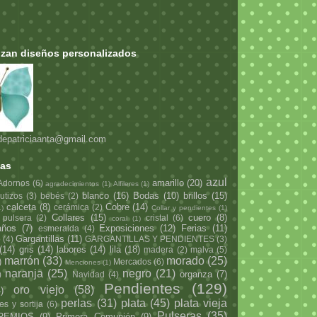
lizan diseños personalizados
ndepatriciaanta@gmail.com
tas
azul
amarillo
(20)
Adornos
(6)
agradecimientos
(1)
Alfileres
(1)
blanco
(16)
Bodas
(10)
brillos
(15)
utizos
(3)
bebés
(2)
calceta
(8)
Cobre
(14)
cerámica
(2)
1)
Collar y pendientes
(1)
Collares
(15)
cuero
(8)
 pulsera
(2)
cristal
(6)
coral
(1)
años
(7)
Exposiciones
(12)
Ferias
(11)
esmeralda
(4)
Gargantillas
(11)
o
(4)
GARGANTILLAS Y PENDIENTES
(3)
(14)
gris
(14)
labores
(14)
lila
(18)
madera
(2)
malva
(5)
marrón
(33)
morado
(25)
)
Mercados
(6)
Menciones
(1)
naranja
(25)
negro
(21)
organza
(7)
)
Navidad
(4)
Pendientes
(129)
oro viejo
(58)
)
perlas
(31)
plata
(45)
plata vieja
es y sortija
(6)
Pulseras
(35)
REMIOS
(9)
Primera Comunión
(9)